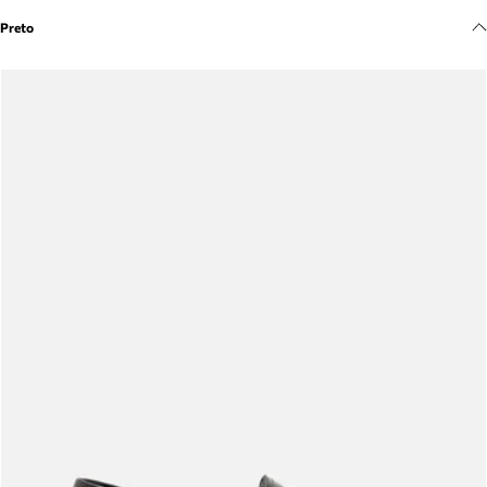
Meus pedidos
Preto
Acompanhe seus pedidos e solicite devoluções.