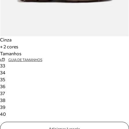
Cinza
+ 2 cores
Tamanhos
GUIA DE TAMANHOS
33
34
35
36
37
38
39
40
Adicionar à sacola