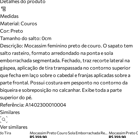
Detalhes do produto
Medidas
Material
:
Couros
Cor
:
Preto
Tamanho do salto:
0cm
Descrição:
Mocassim feminino preto de couro. O sapato tem
salto rasteiro, formato arredondado na ponta e sola
emborrachada segmentada. Fechado, traz recorte lateral na
gáspea, aplicação de tira transpassada no contorno superior
que fecha em laço sobre o cabedal e franjas aplicadas sobre a
parte frontal. Possui costura em pesponto no contorno da
biqueira e sobreposição no calcanhar. Exibe toda a parte
superior do pé.
Referência:
A1402300010004
Similares
Ver similares
do Tira
Mocassim Preto Couro Sola Emborrachada Retrô
Mocassim Preto C
R$ 359,90
R$ 359,90