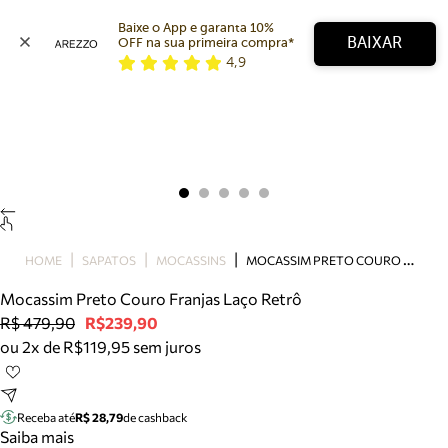
Baixe o App e garanta 10% 
BAIXAR
OFF na sua primeira compra* 
4,9
Arezzo
Favoritos
categorias sugeridas
Buscar produtos
Bota
Papete
Scarpin
Mocassim
Bolsa
M
OCASSIM PRETO COURO FRANJAS LAÇO RETRÔ
HOME
SAPATOS
MOCASSINS
Sapatilha
Mocassim Preto Couro Franjas Laço Retrô
Tamanco
R$ 479,90
R$239,90
Tênis
ou 2x de R$119,95 sem juros
Mule
Rasteira
Precisa de ajuda?
Tire dúvidas sobre pedidos, devoluções e mais.
Receba até
R$ 28,79
de cashback
Saiba mais