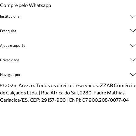
Compre pelo Whatsapp
Institucional
Sobre A Marca
Franquias
Cashback
Trabalhe Conosco
Multimarcas
Ajuda e suporte
Venda Corporativa
Plano de Negócio
Sustentabilidade
Seja Franqueado
Central de Atendimento
Privacidade
Mapa do Site
Cadastro
Benefícios
Entrega
Termos de Uso
Navegue por
Inverno
Meus Pedidos
Politica e Privacidade
Mundo Arezzo
Trocas e Devoluções
Sapatos
©
2026
, Arezzo. Todos os direitos reservados.
ZZAB Comércio
Cartão Presente
Bolsas
de Calçados Ltda. | Rua África do Sul, 2280. Padre Mathias,
Localizador de lojas
Scarpins
Cariacica/ES. CEP: 29157-900 | CNPJ: 07.900.208/0077-04
Sapatilhas
Mocassins
Tênis
Sandálias