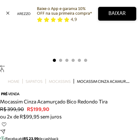
Baixe o App e garanta 10% 
BAIXAR
OFF na sua primeira compra* 
4,9
Arezzo
Favoritos
categorias sugeridas
Buscar produtos
Bota
Papete
Scarpin
Mocassim
Bolsa
M
OCASSIM CINZA ACAMURÇADO BICO REDONDO TIRA
HOME
SAPATOS
MOCASSINS
Sapatilha
Tamanco
Tênis
Mocassim Cinza Acamurçado Bico Redondo Tira
Mule
R$ 399,90
R$199,90
Rasteira
ou 2x de R$99,95 sem juros
Precisa de ajuda?
Tire dúvidas sobre pedidos, devoluções e mais.
Receba até
R$ 23,99
de cashback