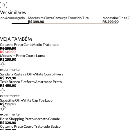
Ver similares
Mocassim Marrom Bico Redondo Acamurçado Franjas
Mocassim Cinza Camurça Franzido Tira
Mocassim Cinza C
R$ 399,90
R$ 299,90
VEJA TAMBÉM
Coturno Preto Cano Medio Tratorado
R$ 299,90
R$ 149,90
Mocassim Preto Couro Luma
R$ 299,90
experimente
Sandalia Rasteira Off-White Couro Fivela
R$ 359,90
Tenis Branco Flatform Amarracao Preto
R$ 459,90
experimente
Sapatilha Off-White Cap Toe Laco
R$ 199,90
experimente
Bolsa Shopping Preto Mercato Grande
R$ 329,90
Coturno Preto Couro Tratorado Basico