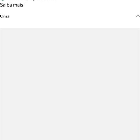
Meus pedidos
Saiba mais
Acompanhe seus pedidos e solicite devoluções.
Cinza