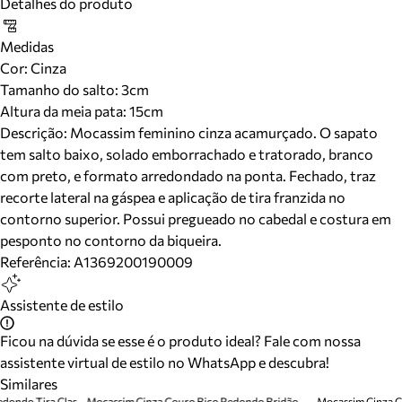
Detalhes do produto
Medidas
Cor
:
Cinza
Tamanho do salto:
3cm
Altura da meia pata:
15
cm
Descrição:
Mocassim feminino cinza acamurçado. O sapato
tem salto baixo, solado emborrachado e tratorado, branco
com preto, e formato arredondado na ponta. Fechado, traz
recorte lateral na gáspea e aplicação de tira franzida no
contorno superior. Possui pregueado no cabedal e costura em
pesponto no contorno da biqueira.
Referência:
A1369200190009
Assistente de estilo
Ficou na dúvida se esse é o produto ideal? Fale com nossa
assistente virtual de estilo no WhatsApp e descubra!
Similares
Mocassim Cinza Couro Bico Redondo Tira Classic
Mocassim Cinza Couro Bico Redondo Bridão