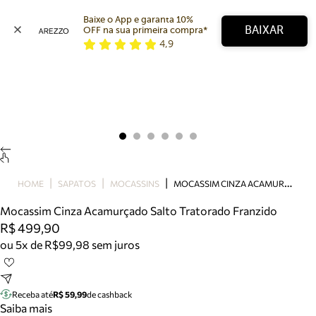
Baixe o App e garanta 10% 
BAIXAR
OFF na sua primeira compra* 
4,9
Arezzo
Favoritos
categorias sugeridas
Buscar produtos
Bota
Papete
Scarpin
Mocassim
Bolsa
M
OCASSIM CINZA ACAMURÇADO SALTO TRATORADO FRANZIDO
HOME
SAPATOS
MOCASSINS
Sapatilha
Mocassim Cinza Acamurçado Salto Tratorado Franzido
Tamanco
R$ 499,90
Tênis
ou 5x de R$99,98 sem juros
Mule
Rasteira
Precisa de ajuda?
Tire dúvidas sobre pedidos, devoluções e mais.
Receba até
R$ 59,99
de cashback
Saiba mais