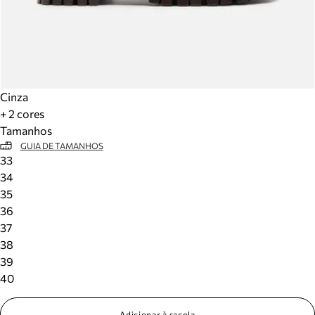
Cinza
+ 2 cores
Tamanhos
GUIA DE TAMANHOS
33
34
35
36
37
38
39
40
Adicionar à sacola