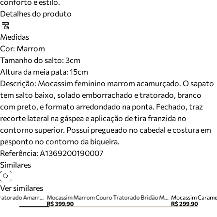
conforto e estilo.
Detalhes do produto
Medidas
Cor
:
Marrom
Tamanho do salto:
3cm
Altura da meia pata:
15
cm
Descrição:
Mocassim feminino marrom acamurçado. O sapato
tem salto baixo, solado emborrachado e tratorado, branco
com preto, e formato arredondado na ponta. Fechado, traz
recorte lateral na gáspea e aplicação de tira franzida no
contorno superior. Possui pregueado no cabedal e costura em
pesponto no contorno da biqueira.
Referência:
A1369200190007
Similares
Ver similares
Mocassim Marrom Camurça Tratorado Amarração Siena
Mocassim Marrom Couro Tratorado Bridão Metal
R$ 399,90
R$ 299,90