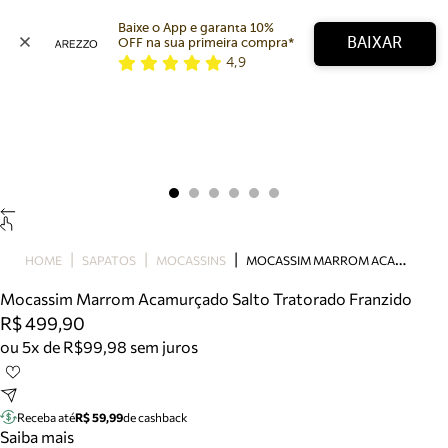
Baixe o App e garanta 10% 
BAIXAR
OFF na sua primeira compra* 
4,9
Arezzo
Favoritos
categorias sugeridas
Buscar produtos
Bota
Papete
Scarpin
Mocassim
Bolsa
M
OCASSIM MARROM ACAMURÇADO SALTO TRATORADO FRANZIDO
HOME
SAPATOS
MOCASSINS
Sapatilha
Mocassim Marrom Acamurçado Salto Tratorado Franzido
Tamanco
R$ 499,90
Tênis
ou 5x de R$99,98 sem juros
Mule
Rasteira
Precisa de ajuda?
Tire dúvidas sobre pedidos, devoluções e mais.
Receba até
R$ 59,99
de cashback
Saiba mais