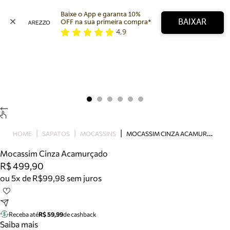
Baixe o App e garanta 10% 
BAIXAR
OFF na sua primeira compra* 
4,9
Arezzo
Favoritos
categorias sugeridas
Buscar produtos
Bota
Papete
Scarpin
Mocassim
Bolsa
M
OCASSIM CINZA ACAMURÇADO
HOME
SAPATOS
MOCASSINS
Sapatilha
Mocassim Cinza Acamurçado
Tamanco
R$ 499,90
Tênis
ou 5x de R$99,98 sem juros
Mule
Rasteira
Precisa de ajuda?
Tire dúvidas sobre pedidos, devoluções e mais.
Receba até
R$ 59,99
de cashback
Saiba mais