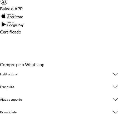
Baixe o APP
Certificado
Compre pelo Whatsapp
Institucional
Sobre A Marca
Franquias
Cashback
Trabalhe Conosco
Multimarcas
Ajuda e suporte
Venda Corporativa
Plano de Negócio
Sustentabilidade
Seja Franqueado
Central de Atendimento
Privacidade
Mapa do Site
Cadastro