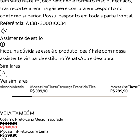
tem salto rasteiro, bico redondo e formato macio. Fechado,
traz recorte lateral na gáspea e costura em pesponto no
contorno superior. Possui pesponto em toda a parte frontal.
Referência:
A1387300010034
Assistente de estilo
Ficou na dúvida se esse é o produto ideal? Fale com nossa
assistente virtual de estilo no WhatsApp e descubra!
Similares
Ver similares
edondo Metais
Mocassim Cinza Camurça Franzido Tira
Mocassim Cinza C
R$ 399,90
R$ 299,90
VEJA TAMBÉM
Coturno Preto Cano Medio Tratorado
R$ 299,90
R$ 149,90
Mocassim Preto Couro Luma
R$ 299,90