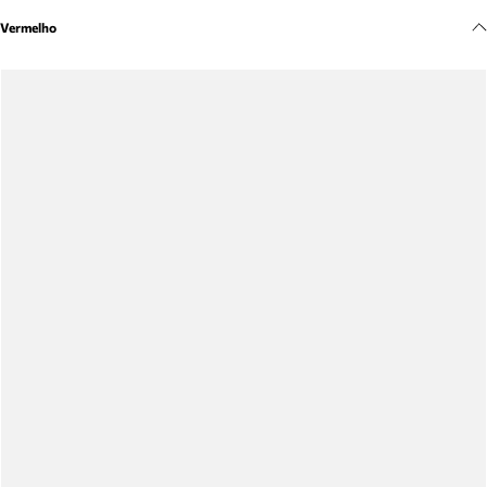
Meus pedidos
Vermelho
Acompanhe seus pedidos e solicite devoluções.