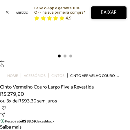
Baixe o App e garanta 10% 
BAIXAR
OFF na sua primeira compra* 
4,9
Arezzo
Favoritos
categorias sugeridas
Buscar produtos
Bota
Papete
Scarpin
Mocassim
Bolsa
C
INTO VERMELHO COURO LARGO FIVELA REVESTIDA
HOME
ACESSÓRIOS
CINTOS
Sapatilha
Cinto Vermelho Couro Largo Fivela Revestida
Tamanco
R$ 279,90
Tênis
ou 3x de R$93,30 sem juros
Mule
Rasteira
Precisa de ajuda?
Tire dúvidas sobre pedidos, devoluções e mais.
Receba até
R$ 33,59
de cashback
Saiba mais