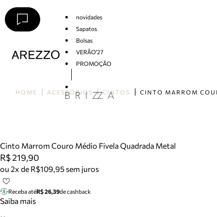
novidades
Sapatos
Bolsas
VERÃO'27
PROMOÇÃO
Arezzo
HOME
ACESSÓRIOS
CINTOS
Cinto Marrom Couro Médio Fivela Quadrada Metal
R$ 219,90
ou 2x de R$109,95 sem juros
Receba até
R$ 26,39
de cashback
Saiba mais