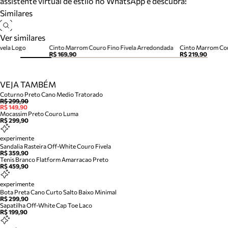
assistente virtual de estilo no WhatsApp e descubra!
Similares
Ver similares
vela Logo
Cinto Marrom Couro Fino Fivela Arredondada
Cinto Marrom Cou
R$ 169,90
R$ 219,90
VEJA TAMBÉM
Coturno Preto Cano Medio Tratorado
R$ 299,90
R$ 149,90
Mocassim Preto Couro Luma
R$ 299,90
experimente
Sandalia Rasteira Off-White Couro Fivela
R$ 359,90
Tenis Branco Flatform Amarracao Preto
R$ 459,90
experimente
Bota Preta Cano Curto Salto Baixo Minimal
R$ 299,90
Sapatilha Off-White Cap Toe Laco
R$ 199,90