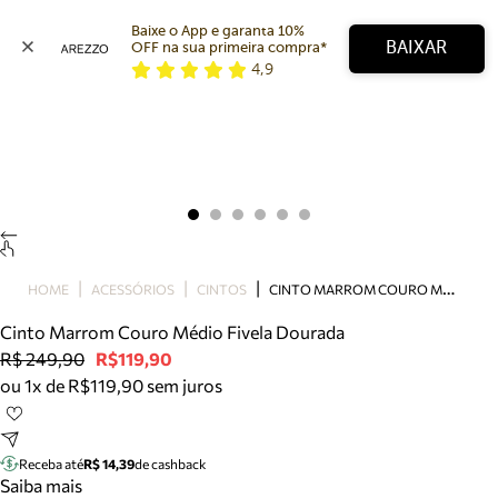
Baixe o App e garanta 10% 
BAIXAR
OFF na sua primeira compra* 
4,9
Arezzo
Favoritos
categorias sugeridas
Buscar produtos
Bota
Papete
Scarpin
Mocassim
Bolsa
C
INTO MARROM COURO MÉDIO FIVELA DOURADA
HOME
ACESSÓRIOS
CINTOS
Sapatilha
Cinto Marrom Couro Médio Fivela Dourada
Tamanco
R$ 249,90
R$119,90
Tênis
ou 1x de R$119,90 sem juros
Mule
Rasteira
Precisa de ajuda?
Tire dúvidas sobre pedidos, devoluções e mais.
Receba até
R$ 14,39
de cashback
Saiba mais