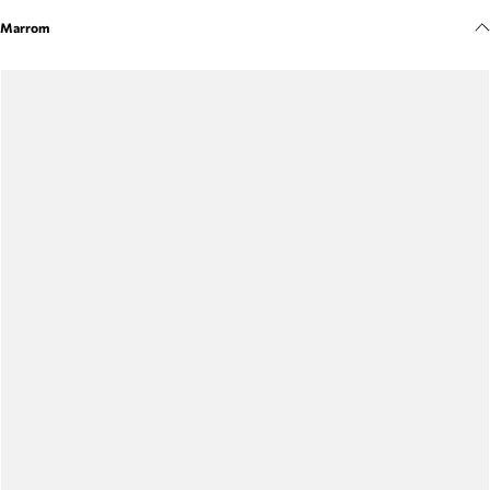
Meus pedidos
Marrom
Acompanhe seus pedidos e solicite devoluções.