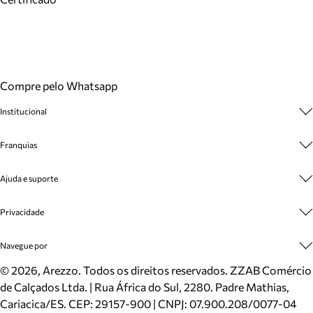
Compre pelo Whatsapp
Institucional
Sobre A Marca
Franquias
Cashback
Trabalhe Conosco
Multimarcas
Ajuda e suporte
Venda Corporativa
Plano de Negócio
Sustentabilidade
Seja Franqueado
Central de Atendimento
Privacidade
Mapa do Site
Cadastro
Benefícios
Entrega
Termos de Uso
Navegue por
Inverno
Meus Pedidos
Politica e Privacidade
Mundo Arezzo
Trocas e Devoluções
Sapatos
©
2026
, Arezzo. Todos os direitos reservados.
ZZAB Comércio
Cartão Presente
Bolsas
de Calçados Ltda. | Rua África do Sul, 2280. Padre Mathias,
Localizador de lojas
Scarpins
Cariacica/ES. CEP: 29157-900 | CNPJ: 07.900.208/0077-04