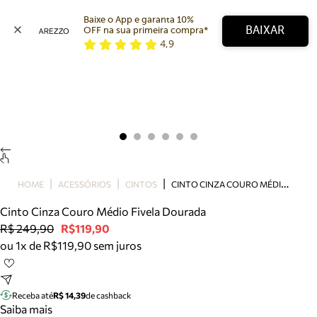
Baixe o App e garanta 10% 
BAIXAR
OFF na sua primeira compra* 
4,9
Arezzo
Favoritos
categorias sugeridas
Buscar produtos
Bota
Papete
Scarpin
Mocassim
Bolsa
C
INTO CINZA COURO MÉDIO FIVELA DOURADA
HOME
ACESSÓRIOS
CINTOS
Sapatilha
Cinto Cinza Couro Médio Fivela Dourada
Tamanco
R$ 249,90
R$119,90
Tênis
ou 1x de R$119,90 sem juros
Mule
Rasteira
Precisa de ajuda?
Tire dúvidas sobre pedidos, devoluções e mais.
Receba até
R$ 14,39
de cashback
Saiba mais