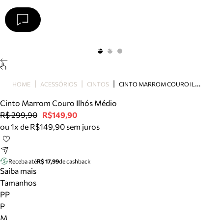
Arezzo
Favoritos
categorias sugeridas
Buscar produtos
Bota
C
INTO MARROM COURO ILHÓS MÉDIO
HOME
ACESSÓRIOS
CINTOS
Papete
Scarpin
Cinto Marrom Couro Ilhós Médio
Mocassim
R$ 299,90
R$149,90
Bolsa
ou 1x de R$149,90 sem juros
Sapatilha
Tamanco
Tênis
Receba até
R$ 17,99
de cashback
Mule
Saiba mais
Rasteira
Tamanhos
Precisa de ajuda?
PP
Tire dúvidas sobre pedidos, devoluções e mais.
P
M