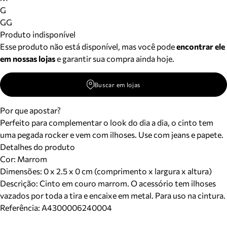
Meus pedidos
G
Acompanhe seus pedidos e solicite devoluções.
GG
Produto indisponível
Esse produto não está disponível, mas você pode
encontrar ele
em nossas lojas
e garantir sua compra ainda hoje.
Buscar em lojas
Por que apostar?
Perfeito para complementar o look do dia a dia, o cinto tem
uma pegada rocker e vem com ilhoses. Use com jeans e papete.
Detalhes do produto
Cor
:
Marrom
Dimensões:
0 x 2.5 x 0 cm (comprimento x largura x altura)
Descrição:
Cinto em couro marrom. O acessório tem ilhoses
vazados por toda a tira e encaixe em metal. Para uso na cintura.
Referência:
A4300006240004