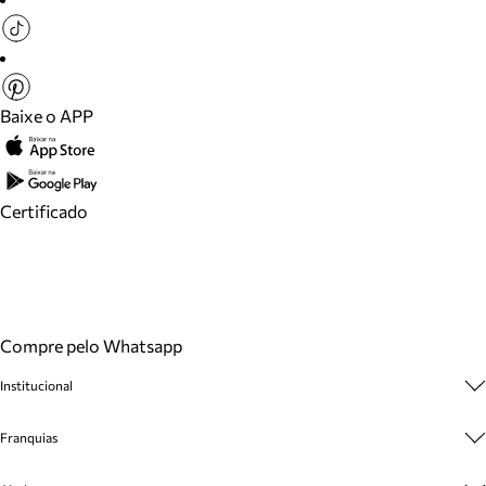
Baixe o APP
Certificado
Compre pelo Whatsapp
Institucional
Sobre A Marca
Franquias
Cashback
Trabalhe Conosco
Multimarcas