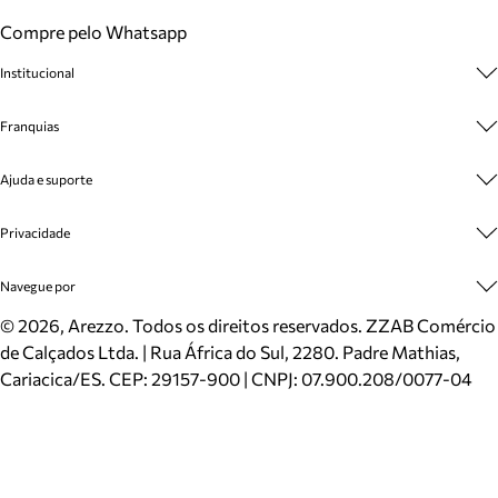
Compre pelo Whatsapp
Institucional
Sobre A Marca
Franquias
Cashback
Trabalhe Conosco
Multimarcas
Ajuda e suporte
Venda Corporativa
Plano de Negócio
Sustentabilidade
Seja Franqueado
Central de Atendimento
Privacidade
Mapa do Site
Cadastro
Benefícios
Entrega
Termos de Uso
Navegue por
Inverno
Meus Pedidos
Politica e Privacidade
Mundo Arezzo
Trocas e Devoluções
Sapatos
©
2026
, Arezzo. Todos os direitos reservados.
ZZAB Comércio
Cartão Presente
Bolsas
de Calçados Ltda. | Rua África do Sul, 2280. Padre Mathias,
Localizador de lojas
Scarpins
Cariacica/ES. CEP: 29157-900 | CNPJ: 07.900.208/0077-04
Sapatilhas
Mocassins
Tênis
Sandálias