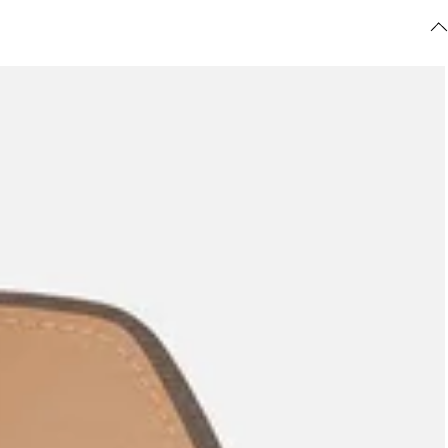
ajuda?
Tire dúvidas
sobre
pedidos,
devoluções e
mais.
Meus pedidos
Acompanhe
seus pedidos e
solicite
devoluções.