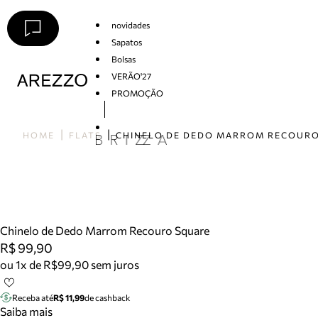
novidades
Sapatos
Bolsas
VERÃO'27
PROMOÇÃO
Arezzo
HOME
FLATS
Chinelo de Dedo Marrom Recouro Square
R$ 99,90
ou 1x de R$99,90 sem juros
Receba até
R$ 11,99
de cashback
Saiba mais