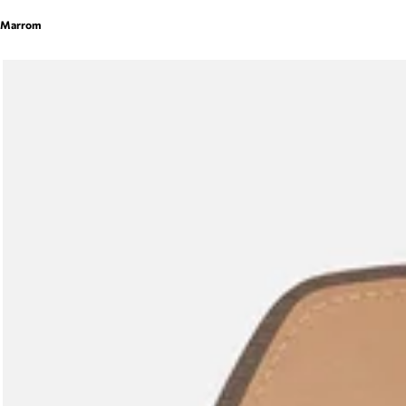
Marrom