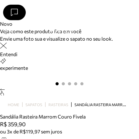
Novo
Veja como este produto fica em você
Arezzo
Favoritos
Envie uma foto sua e visualize o sapato no seu look.
categorias sugeridas
Buscar produtos
Bota
Entendi
Papete
Scarpin
experimente
Mocassim
Bolsa
Sapatilha
Tamanco
Tênis
S
ANDÁLIA RASTEIRA MARROM COURO FIVELA
HOME
SAPATOS
RASTEIRAS
Mule
Rasteira
Sandália Rasteira Marrom Couro Fivela
Precisa de ajuda?
R$ 359,90
Tire dúvidas sobre pedidos, devoluções e mais.
ou 3x de R$119,97 sem juros