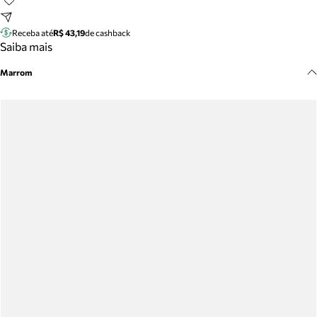
Meus pedidos
Acompanhe seus pedidos e solicite devoluções.
Receba até
R$ 43,19
de cashback
Saiba mais
Marrom