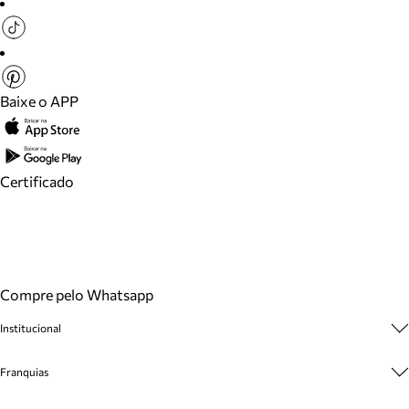
Baixe o APP
Certificado
Compre pelo Whatsapp
Institucional
Sobre A Marca
Franquias
Cashback
Trabalhe Conosco
Multimarcas