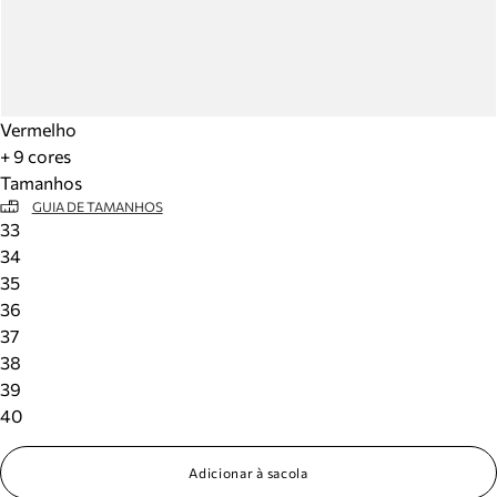
Vermelho
+ 9 cores
Tamanhos
GUIA DE TAMANHOS
33
34
35
36
37
38
39
40
Adicionar à sacola