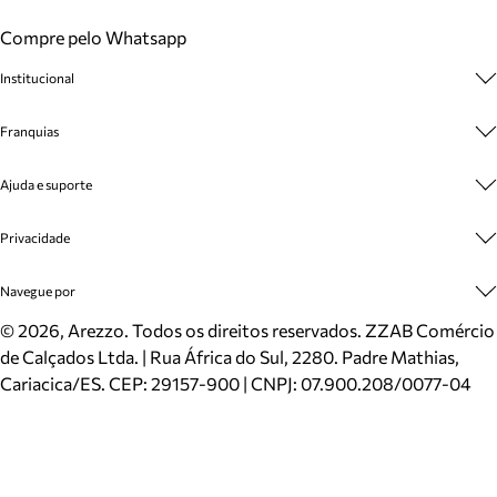
Compre pelo Whatsapp
Institucional
Sobre A Marca
Franquias
Cashback
Trabalhe Conosco
Multimarcas
Ajuda e suporte
Venda Corporativa
Plano de Negócio
Sustentabilidade
Seja Franqueado
Central de Atendimento
Privacidade
Mapa do Site
Cadastro
Benefícios
Entrega
Termos de Uso
Navegue por
Inverno
Meus Pedidos
Politica e Privacidade
Mundo Arezzo
Trocas e Devoluções
Sapatos
©
2026
, Arezzo. Todos os direitos reservados.
ZZAB Comércio
Cartão Presente
Bolsas
de Calçados Ltda. | Rua África do Sul, 2280. Padre Mathias,
Localizador de lojas
Scarpins
Cariacica/ES. CEP: 29157-900 | CNPJ: 07.900.208/0077-04
Sapatilhas
Mocassins
Tênis
Sandálias