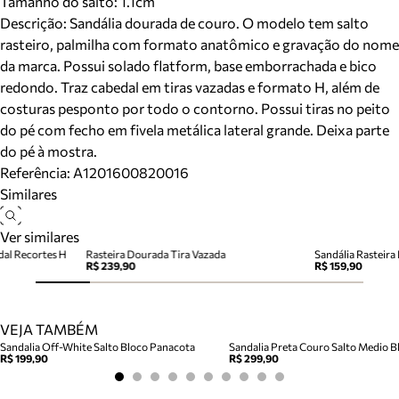
Tamanho do salto:
1.1cm
Descrição:
Sandália dourada de couro. O modelo tem salto
rasteiro, palmilha com formato anatômico e gravação do nome
da marca. Possui solado flatform, base emborrachada e bico
redondo. Traz cabedal em tiras vazadas e formato H, além de
costuras pesponto por todo o contorno. Possui tiras no peito
do pé com fecho em fivela metálica lateral grande. Deixa parte
do pé à mostra.
Referência:
A1201600820016
Similares
Ver similares
al Recortes H
Rasteira Dourada Tira Vazada
Sandália Rasteir
R$ 239,90
R$ 159,90
VEJA TAMBÉM
Sandalia Off-White Salto Bloco Panacota
Sandalia Preta Couro Salto Medio Bl
R$ 199,90
R$ 299,90