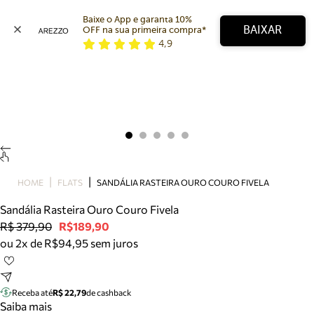
Baixe o App e garanta 10% 
BAIXAR
OFF na sua primeira compra* 
4,9
Arezzo
Favoritos
categorias sugeridas
Buscar produtos
Bota
Papete
Scarpin
Mocassim
Bolsa
HOME
FLATS
SANDÁLIA RASTEIRA OURO COURO FIVELA
Sapatilha
Sandália Rasteira Ouro Couro Fivela
Tamanco
R$ 379,90
R$189,90
Tênis
ou 2x de R$94,95 sem juros
Mule
Rasteira
Precisa de ajuda?
Tire dúvidas sobre pedidos, devoluções e mais.
Receba até
R$ 22,79
de cashback
Saiba mais