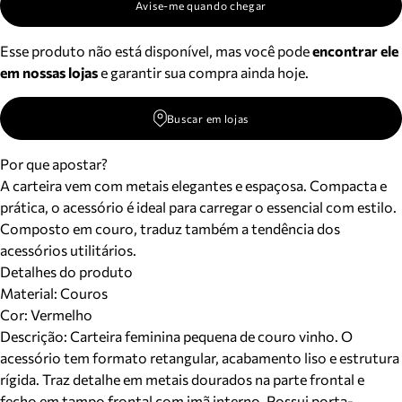
Avise-me quando chegar
Esse produto não está disponível, mas você pode
encontrar ele
em nossas lojas
e garantir sua compra ainda hoje.
Buscar em lojas
Por que apostar?
A carteira vem com metais elegantes e espaçosa. Compacta e
prática, o acessório é ideal para carregar o essencial com estilo.
Composto em couro, traduz também a tendência dos
acessórios utilitários.
Detalhes do produto
Material
:
Couros
Cor
:
Vermelho
Descrição:
Carteira feminina pequena de couro vinho. O
acessório tem formato retangular, acabamento liso e estrutura
rígida. Traz detalhe em metais dourados na parte frontal e
fecho em tampo frontal com imã interno. Possui porta-