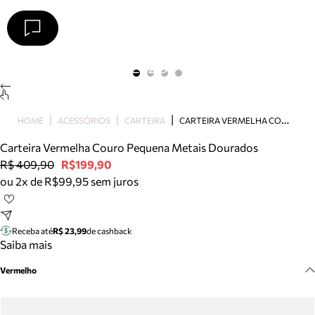
Arezzo
Favoritos
categorias sugeridas
Buscar produtos
Bota
C
ARTEIRA VERMELHA COURO PEQUENA METAIS DOURADOS
HOME
ACESSÓRIOS
CARTEIRA
Papete
Scarpin
Carteira Vermelha Couro Pequena Metais Dourados
Mocassim
R$ 409,90
R$199,90
Bolsa
ou 2x de R$99,95 sem juros
Sapatilha
Tamanco
Tênis
Receba até
R$ 23,99
de cashback
Mule
Saiba mais
Rasteira
Vermelho
Precisa de ajuda?
Tire dúvidas sobre pedidos, devoluções e mais.