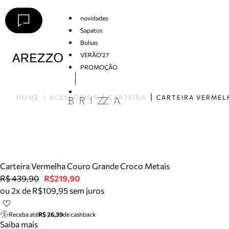
novidades
Sapatos
Bolsas
VERÃO'27
PROMOÇÃO
Arezzo
HOME
ACESSÓRIOS
CARTEIRA
Carteira Vermelha Couro Grande Croco Metais
R$ 439,90
R$219,90
ou 2x de R$109,95 sem juros
Receba até
R$ 26,39
de cashback
Saiba mais