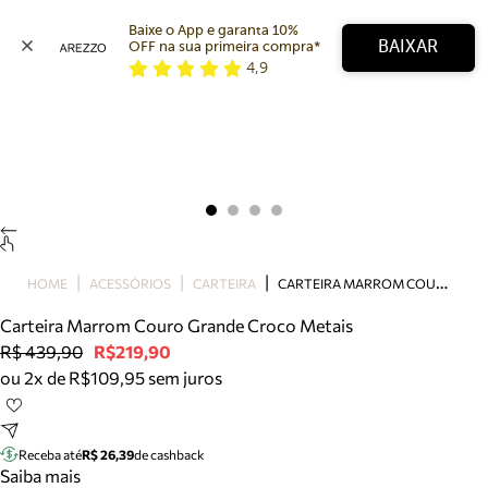
Baixe o App e garanta 10% 
BAIXAR
OFF na sua primeira compra* 
4,9
Arezzo
Favoritos
categorias sugeridas
Buscar produtos
Bota
Papete
Scarpin
Mocassim
Bolsa
C
ARTEIRA MARROM COURO GRANDE CROCO METAIS
HOME
ACESSÓRIOS
CARTEIRA
Sapatilha
Carteira Marrom Couro Grande Croco Metais
Tamanco
R$ 439,90
R$219,90
Tênis
ou 2x de R$109,95 sem juros
Mule
Rasteira
Precisa de ajuda?
Tire dúvidas sobre pedidos, devoluções e mais.
Receba até
R$ 26,39
de cashback
Saiba mais