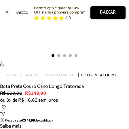
Baixe o App e garanta 10% 
BAIXAR
OFF na sua primeira compra* 
4,9
Arezzo
Favoritos
categorias sugeridas
Buscar produtos
Bota
Papete
Scarpin
Mocassim
Bolsa
B
OTA PRETA COURO CANO LONGO TRATORADA
HOME
SAPATOS
BOTAS FEMININAS
Sapatilha
Bota Preta Couro Cano Longo Tratorada
Tamanco
R$ 699,90
R$349,90
Tênis
ou 3x de R$116,63 sem juros
Mule
Rasteira
Precisa de ajuda?
Tire dúvidas sobre pedidos, devoluções e mais.
Receba até
R$ 41,99
de cashback
Saiba mais