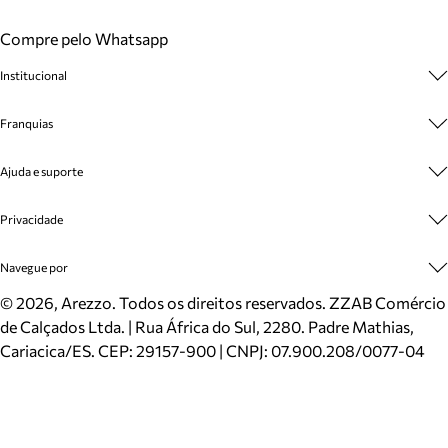
Compre pelo Whatsapp
Institucional
Sobre A Marca
Franquias
Cashback
Trabalhe Conosco
Multimarcas
Ajuda e suporte
Venda Corporativa
Plano de Negócio
Sustentabilidade
Seja Franqueado
Central de Atendimento
Privacidade
Mapa do Site
Cadastro
Benefícios
Entrega
Termos de Uso
Navegue por
Inverno
Meus Pedidos
Politica e Privacidade
Mundo Arezzo
Trocas e Devoluções
Sapatos
©
2026
, Arezzo. Todos os direitos reservados.
ZZAB Comércio
Cartão Presente
Bolsas
de Calçados Ltda. | Rua África do Sul, 2280. Padre Mathias,
Localizador de lojas
Scarpins
Cariacica/ES. CEP: 29157-900 | CNPJ: 07.900.208/0077-04
Sapatilhas
Mocassins
Tênis
Sandálias