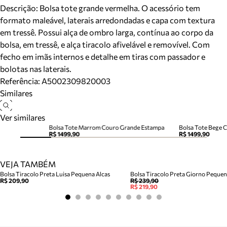
Descrição:
Bolsa tote grande vermelha. O acessório tem
formato maleável, laterais arredondadas e capa com textura
em tressê. Possui alça de ombro larga, contínua ao corpo da
bolsa, em tressê, e alça tiracolo afivelável e removível. Com
fecho em imãs internos e detalhe em tiras com passador e
bolotas nas laterais.
Referência:
A5002309820003
Similares
Ver similares
Bolsa Tote Marrom Couro Grande Estampa
Bolsa Tote Bege 
R$ 1499,90
R$ 1499,90
VEJA TAMBÉM
Bolsa Tiracolo Preta Luisa Pequena Alcas
Bolsa Tiracolo Preta Giorno Peque
R$ 209,90
R$ 239,90
R$ 219,90