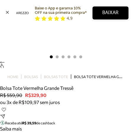
Baixe o App e garanta 10% 
BAIXAR
OFF na sua primeira compra* 
4,9
Arezzo
Favoritos
categorias sugeridas
Buscar produtos
Bota
Papete
Scarpin
Mocassim
Bolsa
B
OLSA TOTE VERMELHA GRANDE TRESSÊ
HOME
BOLSAS
BOLSAS TOTE
Sapatilha
Bolsa Tote Vermelha Grande Tressê
Tamanco
R$ 559,90
R$329,90
Tênis
ou 3x de R$109,97 sem juros
Mule
Rasteira
Precisa de ajuda?
Tire dúvidas sobre pedidos, devoluções e mais.
Receba até
R$ 39,59
de cashback
Saiba mais