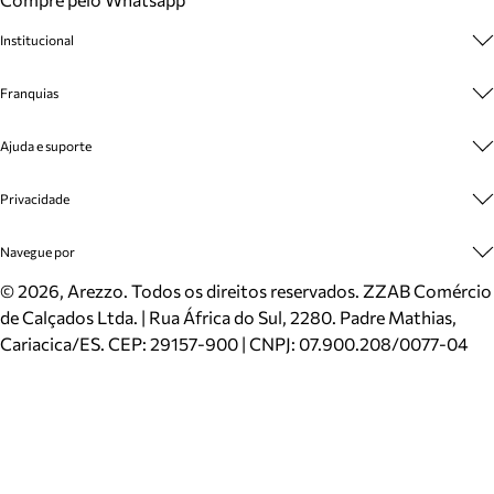
Institucional
Sobre A Marca
Franquias
Cashback
Trabalhe Conosco
Multimarcas
Ajuda e suporte
Venda Corporativa
Plano de Negócio
Sustentabilidade
Seja Franqueado
Central de Atendimento
Privacidade
Mapa do Site
Cadastro
Benefícios
Entrega
Termos de Uso
Navegue por
Inverno
Meus Pedidos
Politica e Privacidade
Mundo Arezzo
Trocas e Devoluções
Sapatos
©
2026
, Arezzo. Todos os direitos reservados.
ZZAB Comércio
Cartão Presente
Bolsas
de Calçados Ltda. | Rua África do Sul, 2280. Padre Mathias,
Localizador de lojas
Scarpins
Cariacica/ES. CEP: 29157-900 | CNPJ: 07.900.208/0077-04
Sapatilhas
Mocassins
Tênis
Sandálias
Mules