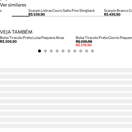
Ver similares
o
Scarpin Listras Couro Salto Fino Slingback
Scarpin Branco C
R$ 539,90
R$ 439,90
VEJA TAMBÉM
Bolsa Tiracolo Preta Luisa Pequena Alcas
Bolsa Tiracolo Preta Giorno Peque
R$ 209,90
R$ 239,90
R$ 219,90