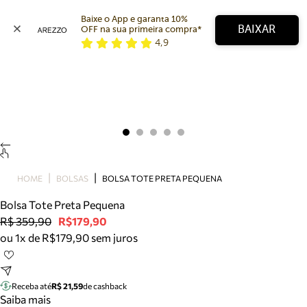
Baixe o App e garanta 10% 
BAIXAR
OFF na sua primeira compra* 
4,9
Arezzo
Favoritos
categorias sugeridas
Buscar produtos
Bota
Papete
Scarpin
Mocassim
Bolsa
HOME
BOLSAS
BOLSA TOTE PRETA PEQUENA
Sapatilha
Bolsa Tote Preta Pequena
Tamanco
R$ 359,90
R$179,90
Tênis
ou 1x de R$179,90 sem juros
Mule
Rasteira
Precisa de ajuda?
Tire dúvidas sobre pedidos, devoluções e mais.
Receba até
R$ 21,59
de cashback
Saiba mais