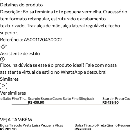
Detalhes do produto
Descrição:
Bolsa feminina tote pequena vermelha. O acessório
tem formato retangular, estruturado e acabamento
texturizado. Traz alça de mão, alça lateral regulável e fecho
superior.
Referência:
A5001120430002
Assistente de estilo
Ficou na dúvida se esse é o produto ideal? Fale com nossa
assistente virtual de estilo no WhatsApp e descubra!
Similares
Ver similares
Tamanco Thong Marrom Couro Salto Fino Tira Dedo
Scarpin Branco Couro Salto Fino Slingback
Scarpin Preto Cou
R$ 439,90
R$ 439,90
VEJA TAMBÉM
Bolsa Tiracolo Preta Luisa Pequena Alcas
Bolsa Tiracolo Preta Giorno Peque
R$ 209,90
R$ 239,90