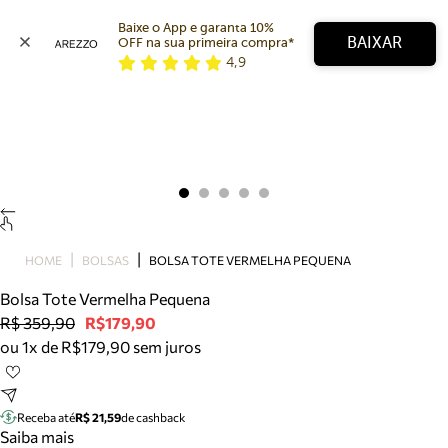
Baixe o App e garanta 10% 
BAIXAR
OFF na sua primeira compra* 
4,9
Arezzo
Favoritos
categorias sugeridas
Buscar produtos
Bota
Papete
Scarpin
Mocassim
Bolsa
HOME
BOLSAS
BOLSA TOTE VERMELHA PEQUENA
Sapatilha
Bolsa Tote Vermelha Pequena
Tamanco
R$ 359,90
R$179,90
Tênis
ou 1x de R$179,90 sem juros
Mule
Rasteira
Precisa de ajuda?
Tire dúvidas sobre pedidos, devoluções e mais.
Receba até
R$ 21,59
de cashback
Saiba mais