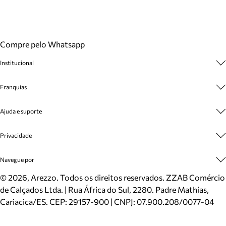
Compre pelo Whatsapp
Institucional
Sobre A Marca
Franquias
Cashback
Trabalhe Conosco
Multimarcas
Ajuda e suporte
Venda Corporativa
Plano de Negócio
Sustentabilidade
Seja Franqueado
Central de Atendimento
Privacidade
Mapa do Site
Cadastro
Benefícios
Entrega
Termos de Uso
Navegue por
Inverno
Meus Pedidos
Politica e Privacidade
Mundo Arezzo
Trocas e Devoluções
Sapatos
©
2026
, Arezzo. Todos os direitos reservados.
ZZAB Comércio
Cartão Presente
Bolsas
de Calçados Ltda. | Rua África do Sul, 2280. Padre Mathias,
Localizador de lojas
Scarpins
Cariacica/ES. CEP: 29157-900 | CNPJ: 07.900.208/0077-04
Sapatilhas
Mocassins