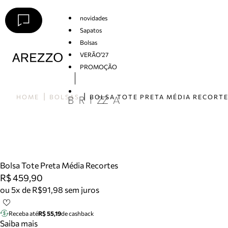
novidades
Sapatos
Bolsas
VERÃO'27
PROMOÇÃO
Arezzo
HOME
BOLSAS
BOLSA TOTE PRETA MÉDIA RECORT
Bolsa Tote Preta Média Recortes
R$ 459,90
ou 5x de R$91,98 sem juros
Receba até
R$ 55,19
de cashback
Saiba mais