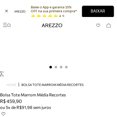
Baixe o App e garanta 10% 
BAIXAR
OFF na sua primeira compra* 
4,9
Arezzo
Favoritos
categorias sugeridas
Buscar produtos
Bota
Papete
Scarpin
Mocassim
Bolsa
Sapatilha
Tamanco
Tênis
HOME
BOLSA TOTE MARROM MÉDIA RECORTES
Mule
Bolsa Tote Marrom Média Recortes
Rasteira
R$ 459,90
Precisa de ajuda?
ou 5x de R$91,98 sem juros
Tire dúvidas sobre pedidos, devoluções e mais.