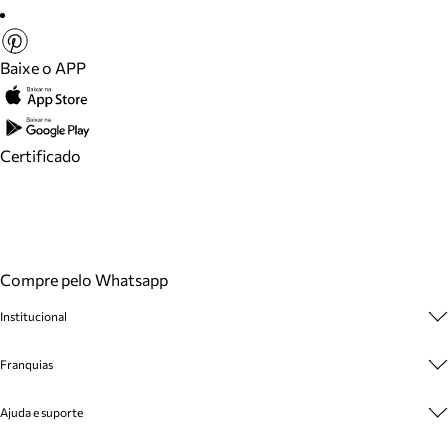
Baixe o APP
Certificado
Compre pelo Whatsapp
Institucional
Sobre A Marca
Franquias
Cashback
Trabalhe Conosco
Multimarcas
Ajuda e suporte
Venda Corporativa
Plano de Negócio
Sustentabilidade
Seja Franqueado
Central de Atendimento