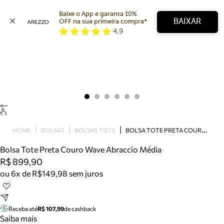
Baixe o App e garanta 10% 
BAIXAR
OFF na sua primeira compra* 
4,9
Arezzo
Favoritos
categorias sugeridas
Buscar produtos
Bota
Papete
Scarpin
Mocassim
Bolsa
B
OLSA TOTE PRETA COURO WAVE ABRACCIO MÉDIA
HOME
BOLSAS
BOLSAS TOTE
Sapatilha
Bolsa Tote Preta Couro Wave Abraccio Média
Tamanco
R$ 899,90
Tênis
ou 6x de R$149,98 sem juros
Mule
Rasteira
Precisa de ajuda?
Tire dúvidas sobre pedidos, devoluções e mais.
Receba até
R$ 107,99
de cashback
Saiba mais