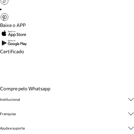
Baixe o APP
Certificado
Compre pelo Whatsapp
Institucional
Sobre A Marca
Franquias
Cashback
Trabalhe Conosco
Multimarcas
Ajuda e suporte
Venda Corporativa
Plano de Negócio