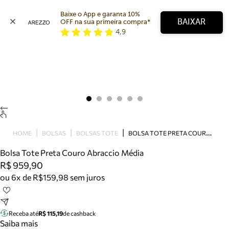
Baixe o App e garanta 10% 
BAIXAR
OFF na sua primeira compra* 
4,9
Arezzo
Favoritos
categorias sugeridas
Buscar produtos
Bota
Papete
Scarpin
Mocassim
Bolsa
B
OLSA TOTE PRETA COURO ABRACCIO MÉDIA
HOME
BOLSAS
BOLSAS TOTE
Sapatilha
Bolsa Tote Preta Couro Abraccio Média
Tamanco
R$ 959,90
Tênis
ou 6x de R$159,98 sem juros
Mule
Rasteira
Precisa de ajuda?
Tire dúvidas sobre pedidos, devoluções e mais.
Receba até
R$ 115,19
de cashback
Saiba mais