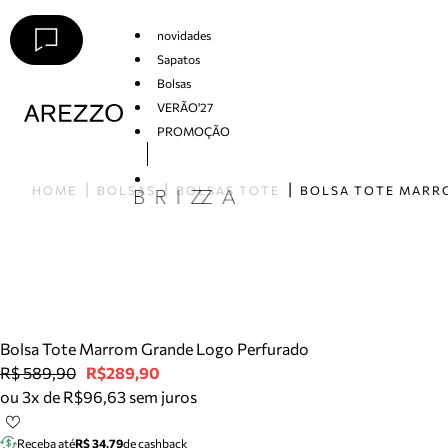
novidades
Sapatos
Bolsas
VERÃO'27
PROMOÇÃO
Arezzo
HOME
BOLSAS
BOLSAS TOTE
Bolsa Tote Marrom Grande Logo Perfurado
R$ 589,90
R$289,90
ou 3x de R$96,63 sem juros
Receba até
R$ 34,79
de cashback