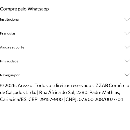
Compre pelo Whatsapp
Institucional
Sobre A Marca
Franquias
Cashback
Trabalhe Conosco
Multimarcas
Ajuda e suporte
Venda Corporativa
Plano de Negócio
Sustentabilidade
Seja Franqueado
Central de Atendimento
Privacidade
Mapa do Site
Cadastro
Benefícios
Entrega
Termos de Uso
Navegue por
Inverno
Meus Pedidos
Politica e Privacidade
Mundo Arezzo
Trocas e Devoluções
Sapatos
©
2026
, Arezzo. Todos os direitos reservados.
ZZAB Comércio
Cartão Presente
Bolsas
de Calçados Ltda. | Rua África do Sul, 2280. Padre Mathias,
Localizador de lojas
Scarpins
Cariacica/ES. CEP: 29157-900 | CNPJ: 07.900.208/0077-04
Sapatilhas
Mocassins
Tênis
Sandálias