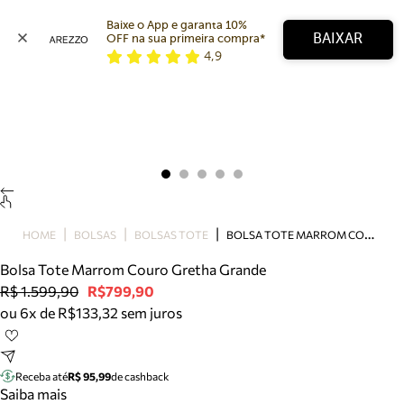
Baixe o App e garanta 10% 
BAIXAR
OFF na sua primeira compra* 
4,9
Arezzo
Favoritos
categorias sugeridas
Buscar produtos
Bota
Papete
Scarpin
Mocassim
Bolsa
B
OLSA TOTE MARROM COURO GRETHA GRANDE
HOME
BOLSAS
BOLSAS TOTE
Sapatilha
Bolsa Tote Marrom Couro Gretha Grande
Tamanco
R$ 1.599,90
R$799,90
Tênis
ou 6x de R$133,32 sem juros
Mule
Rasteira
Precisa de ajuda?
Tire dúvidas sobre pedidos, devoluções e mais.
Receba até
R$ 95,99
de cashback
Saiba mais