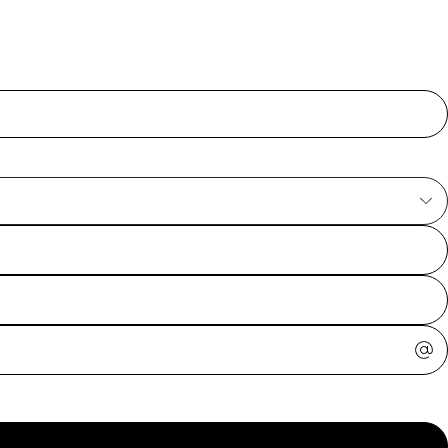
ajuda?
Tire dúvidas
sobre
pedidos,
devoluções e
mais.
Meus pedidos
Acompanhe
seus pedidos e
solicite
devoluções.