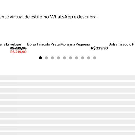
tente virtual de estilo no WhatsApp e descubra!
uena Envelope
Bolsa Tiracolo Preta Morgana Pequena
Bolsa Tiracolo 
R$ 239,90
R$ 229,90
R$ 219,90