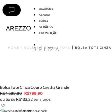
novidades
Sapatos
Bolsas
VERÃO'27
PROMOÇÃO
Arezzo
HOME
BOLSAS
BOLSAS TOTE
Bolsa Tote Cinza Couro Gretha Grande
R$ 1.599,90
R$799,90
ou 6x de R$133,32 sem juros
Receba até
R$ 95,99
de cashback