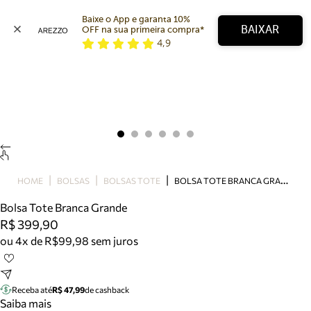
Baixe o App e garanta 10% 
BAIXAR
OFF na sua primeira compra* 
4,9
Arezzo
Favoritos
categorias sugeridas
Buscar produtos
Bota
Papete
Scarpin
Mocassim
Bolsa
B
OLSA TOTE BRANCA GRANDE
HOME
BOLSAS
BOLSAS TOTE
Sapatilha
Bolsa Tote Branca Grande
Tamanco
R$ 399,90
Tênis
ou 4x de R$99,98 sem juros
Mule
Rasteira
Precisa de ajuda?
Tire dúvidas sobre pedidos, devoluções e mais.
Receba até
R$ 47,99
de cashback
Saiba mais