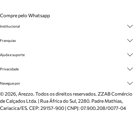
Compre pelo Whatsapp
Institucional
Sobre A Marca
Franquias
Cashback
Trabalhe Conosco
Multimarcas
Ajuda e suporte
Venda Corporativa
Plano de Negócio
Sustentabilidade
Seja Franqueado
Central de Atendimento
Privacidade
Mapa do Site
Cadastro
Benefícios
Entrega
Termos de Uso
Navegue por
Inverno
Meus Pedidos
Politica e Privacidade
Mundo Arezzo
Trocas e Devoluções
Sapatos
©
2026
, Arezzo. Todos os direitos reservados.
ZZAB Comércio
Cartão Presente
Bolsas
de Calçados Ltda. | Rua África do Sul, 2280. Padre Mathias,
Localizador de lojas
Scarpins
Cariacica/ES. CEP: 29157-900 | CNPJ: 07.900.208/0077-04
Sapatilhas
Mocassins
Tênis