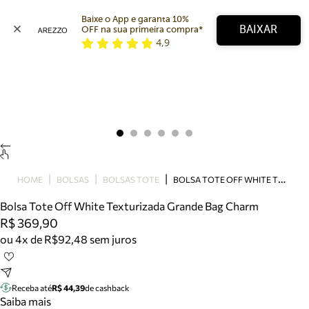
Baixe o App e garanta 10% 
BAIXAR
OFF na sua primeira compra* 
4,9
Arezzo
Favoritos
categorias sugeridas
Buscar produtos
Bota
Papete
Scarpin
Mocassim
Bolsa
B
OLSA TOTE OFF WHITE TEXTURIZADA GRANDE BAG CHARM
HOME
BOLSAS
BOLSAS TOTE
Sapatilha
Bolsa Tote Off White Texturizada Grande Bag Charm
Tamanco
R$ 369,90
Tênis
ou 4x de R$92,48 sem juros
Mule
Rasteira
Precisa de ajuda?
Tire dúvidas sobre pedidos, devoluções e mais.
Receba até
R$ 44,39
de cashback
Saiba mais