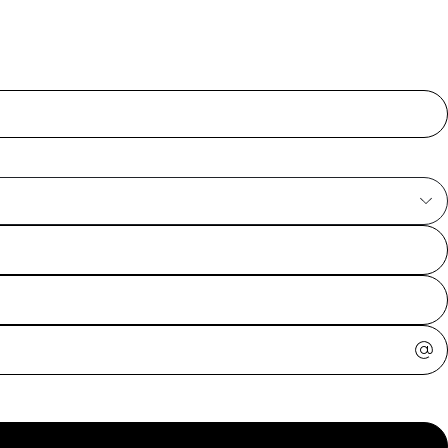
ajuda?
Tire dúvidas
sobre
pedidos,
devoluções e
mais.
Meus pedidos
Acompanhe
seus pedidos e
solicite
devoluções.