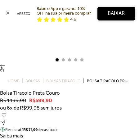
Baixe o App e garanta 10% 
BAIXAR
OFF na sua primeira compra* 
4,9
Arezzo
Favoritos
categorias sugeridas
Buscar produtos
Bota
Papete
Scarpin
Mocassim
Bolsa
B
OLSA TIRACOLO PRETA COURO
HOME
BOLSAS
BOLSAS TIRACOLO
Sapatilha
Bolsa Tiracolo Preta Couro
Tamanco
R$ 1.199,90
R$599,90
Tênis
ou 6x de R$99,98 sem juros
Mule
Rasteira
Precisa de ajuda?
Tire dúvidas sobre pedidos, devoluções e mais.
Receba até
R$ 71,99
de cashback
Saiba mais