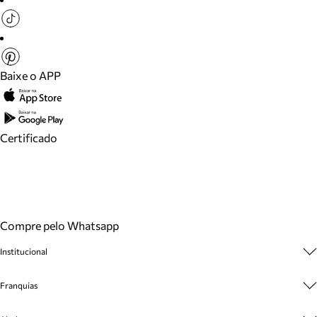
Baixe o APP
Certificado
Compre pelo Whatsapp
Institucional
Sobre A Marca
Franquias
Cashback
Trabalhe Conosco
Multimarcas