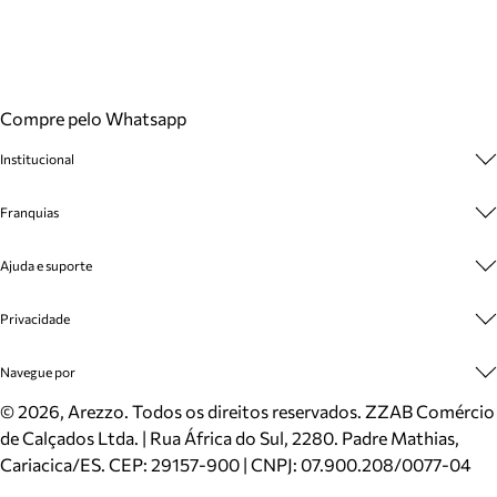
Compre pelo Whatsapp
Institucional
Sobre A Marca
Franquias
Cashback
Trabalhe Conosco
Multimarcas
Ajuda e suporte
Venda Corporativa
Plano de Negócio
Sustentabilidade
Seja Franqueado
Central de Atendimento
Privacidade
Mapa do Site
Cadastro
Benefícios
Entrega
Termos de Uso
Navegue por
Inverno
Meus Pedidos
Politica e Privacidade
Mundo Arezzo
Trocas e Devoluções
Sapatos
©
2026
, Arezzo. Todos os direitos reservados.
ZZAB Comércio
Cartão Presente
Bolsas
de Calçados Ltda. | Rua África do Sul, 2280. Padre Mathias,
Localizador de lojas
Scarpins
Cariacica/ES. CEP: 29157-900 | CNPJ: 07.900.208/0077-04
Sapatilhas