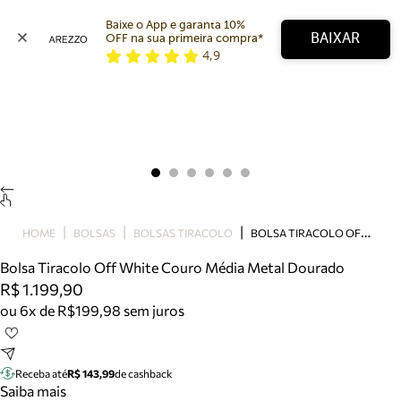
Baixe o App e garanta 10% 
BAIXAR
OFF na sua primeira compra* 
4,9
Arezzo
Favoritos
categorias sugeridas
Buscar produtos
Bota
Papete
Scarpin
Mocassim
Bolsa
B
OLSA TIRACOLO OFF WHITE COURO MÉDIA METAL DOURADO
HOME
BOLSAS
BOLSAS TIRACOLO
Sapatilha
Bolsa Tiracolo Off White Couro Média Metal Dourado
Tamanco
R$ 1.199,90
Tênis
ou 6x de R$199,98 sem juros
Mule
Rasteira
Precisa de ajuda?
Tire dúvidas sobre pedidos, devoluções e mais.
Receba até
R$ 143,99
de cashback
Saiba mais