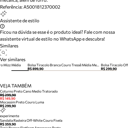
Referência:
A5001812370002
Assistente de estilo
Ficou na dúvida se esse é o produto ideal? Fale com nossa
assistente virtual de estilo no WhatsApp e descubra!
Similares
Ver similares
ro Mizz Média
Bolsa Tiracolo Branca Couro Tressê Média Metal
R$ 899,90
R$ 299,90
VEJA TAMBÉM
Coturno Preto Cano Medio Tratorado
R$ 299,90
R$ 149,90
Mocassim Preto Couro Luma
R$ 299,90
experimente
Sandalia Rasteira Off-White Couro Fivela
R$ 359,90
Tenis Branco Flatform Amarracao Preto