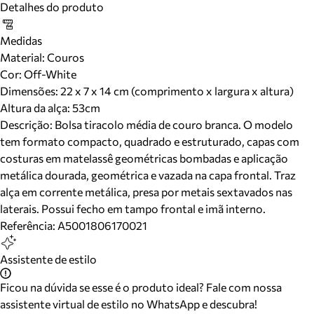
Detalhes do produto
Medidas
Material
:
Couros
Cor
:
Off-White
Dimensões:
22 x 7 x 14 cm (comprimento x largura x altura)
Altura da alça:
53
cm
Descrição:
Bolsa tiracolo média de couro branca. O modelo
tem formato compacto, quadrado e estruturado, capas com
costuras em matelassê geométricas bombadas e aplicação
metálica dourada, geométrica e vazada na capa frontal. Traz
alça em corrente metálica, presa por metais sextavados nas
laterais. Possui fecho em tampo frontal e imã interno.
Referência:
A5001806170021
Assistente de estilo
Ficou na dúvida se esse é o produto ideal? Fale com nossa
assistente virtual de estilo no WhatsApp e descubra!