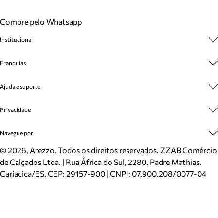
Compre pelo Whatsapp
Institucional
Sobre A Marca
Franquias
Cashback
Trabalhe Conosco
Multimarcas
Ajuda e suporte
Venda Corporativa
Plano de Negócio
Sustentabilidade
Seja Franqueado
Central de Atendimento
Privacidade
Mapa do Site
Cadastro
Benefícios
Entrega
Termos de Uso
Navegue por
Inverno
Meus Pedidos
Politica e Privacidade
Mundo Arezzo
Trocas e Devoluções
Sapatos
©
2026
, Arezzo. Todos os direitos reservados.
ZZAB Comércio
Cartão Presente
Bolsas
de Calçados Ltda. | Rua África do Sul, 2280. Padre Mathias,
Localizador de lojas
Scarpins
Cariacica/ES. CEP: 29157-900 | CNPJ: 07.900.208/0077-04
Sapatilhas
Mocassins
Tênis