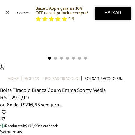
Baixe o App e garanta 10% 
BAIXAR
OFF na sua primeira compra* 
4,9
Arezzo
Favoritos
categorias sugeridas
Buscar produtos
Bota
Papete
Scarpin
Mocassim
Bolsa
B
OLSA TIRACOLO BRANCA COURO EMMA SPORTY MÉDIA
HOME
BOLSAS
BOLSAS TIRACOLO
Sapatilha
Bolsa Tiracolo Branca Couro Emma Sporty Média
Tamanco
R$ 1.299,90
Tênis
ou 6x de R$216,65 sem juros
Mule
Rasteira
Precisa de ajuda?
Tire dúvidas sobre pedidos, devoluções e mais.
Receba até
R$ 155,99
de cashback
Saiba mais