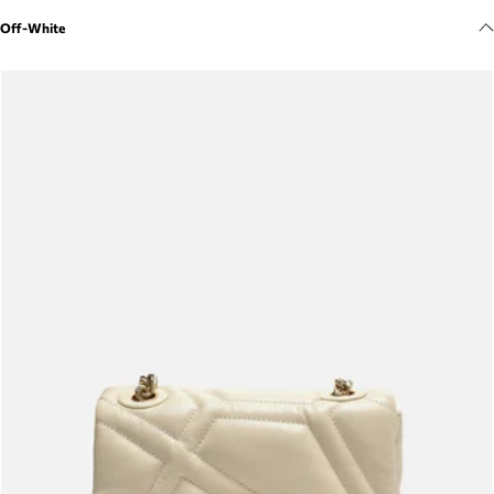
Meus pedidos
Off-White
Acompanhe seus pedidos e solicite devoluções.