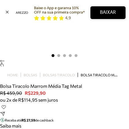
Baixe o App e garanta 10% 
BAIXAR
OFF na sua primeira compra* 
4,9
Arezzo
Favoritos
categorias sugeridas
Buscar produtos
Bota
Papete
Scarpin
Mocassim
Bolsa
B
OLSA TIRACOLO MARROM MÉDIA TAG METAL
HOME
BOLSAS
BOLSAS TIRACOLO
Sapatilha
Bolsa Tiracolo Marrom Média Tag Metal
Tamanco
R$ 459,90
R$229,90
Tênis
ou 2x de R$114,95 sem juros
Mule
Rasteira
Precisa de ajuda?
Tire dúvidas sobre pedidos, devoluções e mais.
Receba até
R$ 27,59
de cashback
Saiba mais