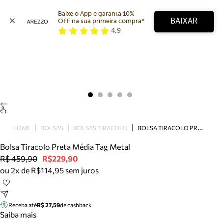
Baixe o App e garanta 10% 
BAIXAR
OFF na sua primeira compra* 
4,9
Arezzo
Favoritos
categorias sugeridas
Buscar produtos
Bota
Papete
Scarpin
Mocassim
Bolsa
B
OLSA TIRACOLO PRETA MÉDIA TAG METAL
HOME
BOLSAS
BOLSAS TIRACOLO
Sapatilha
Bolsa Tiracolo Preta Média Tag Metal
Tamanco
R$ 459,90
R$229,90
Tênis
ou 2x de R$114,95 sem juros
Mule
Rasteira
Precisa de ajuda?
Tire dúvidas sobre pedidos, devoluções e mais.
Receba até
R$ 27,59
de cashback
Saiba mais