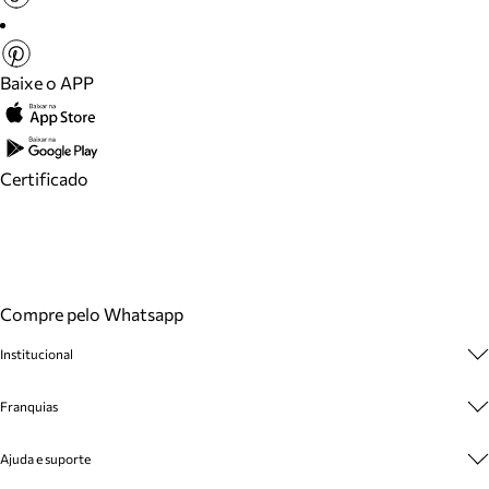
Baixe o APP
Certificado
Compre pelo Whatsapp
Institucional
Sobre A Marca
Franquias
Cashback
Trabalhe Conosco
Multimarcas
Ajuda e suporte
Venda Corporativa
Plano de Negócio