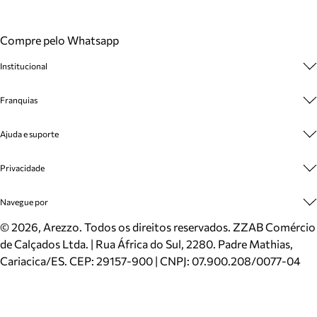
Compre pelo Whatsapp
Institucional
Sobre A Marca
Franquias
Cashback
Trabalhe Conosco
Multimarcas
Ajuda e suporte
Venda Corporativa
Plano de Negócio
Sustentabilidade
Seja Franqueado
Central de Atendimento
Privacidade
Mapa do Site
Cadastro
Benefícios
Entrega
Termos de Uso
Navegue por
Inverno
Meus Pedidos
Politica e Privacidade
Mundo Arezzo
Trocas e Devoluções
Sapatos
©
2026
, Arezzo. Todos os direitos reservados.
ZZAB Comércio
Cartão Presente
Bolsas
de Calçados Ltda. | Rua África do Sul, 2280. Padre Mathias,
Localizador de lojas
Scarpins
Cariacica/ES. CEP: 29157-900 | CNPJ: 07.900.208/0077-04
Sapatilhas
Mocassins
Tênis