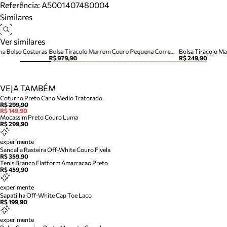
Referência:
A5001407480004
Similares
Ver similares
na Bolso Costuras
Bolsa Tiracolo Marrom Couro Pequena Corrente
Bolsa Tiracolo M
R$ 979,90
R$ 249,90
VEJA TAMBÉM
Coturno Preto Cano Medio Tratorado
R$ 299,90
R$ 149,90
Mocassim Preto Couro Luma
R$ 299,90
experimente
Sandalia Rasteira Off-White Couro Fivela
R$ 359,90
Tenis Branco Flatform Amarracao Preto
R$ 459,90
experimente
Sapatilha Off-White Cap Toe Laco
R$ 199,90
experimente