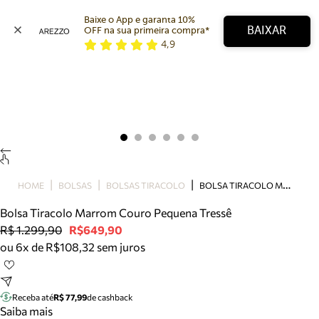
Baixe o App e garanta 10% 
BAIXAR
OFF na sua primeira compra* 
4,9
Arezzo
Favoritos
categorias sugeridas
Buscar produtos
Bota
Papete
Scarpin
Mocassim
Bolsa
B
OLSA TIRACOLO MARROM COURO PEQUENA TRESSÊ
HOME
BOLSAS
BOLSAS TIRACOLO
Sapatilha
Bolsa Tiracolo Marrom Couro Pequena Tressê
Tamanco
R$ 1.299,90
R$649,90
Tênis
ou 6x de R$108,32 sem juros
Mule
Rasteira
Precisa de ajuda?
Tire dúvidas sobre pedidos, devoluções e mais.
Receba até
R$ 77,99
de cashback
Saiba mais