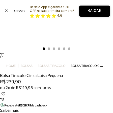
Baixe o App e garanta 10% 
BAIXAR
OFF na sua primeira compra* 
4,9
Arezzo
Favoritos
categorias sugeridas
Buscar produtos
Bota
Papete
Scarpin
Mocassim
Bolsa
B
OLSA TIRACOLO CINZA LUISA PEQUENA
HOME
BOLSAS
BOLSAS TIRACOLO
Sapatilha
Bolsa Tiracolo Cinza Luisa Pequena
Tamanco
R$ 239,90
Tênis
ou 2x de R$119,95 sem juros
Mule
Rasteira
Precisa de ajuda?
Tire dúvidas sobre pedidos, devoluções e mais.
Receba até
R$ 28,79
de cashback
Saiba mais