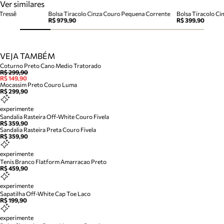
Ver similares
Tressê
Bolsa Tiracolo Cinza Couro Pequena Corrente
Bolsa Tiracolo Ci
R$ 979,90
R$ 399,90
VEJA TAMBÉM
Coturno Preto Cano Medio Tratorado
R$ 299,90
R$ 149,90
Mocassim Preto Couro Luma
R$ 299,90
experimente
Sandalia Rasteira Off-White Couro Fivela
R$ 359,90
Sandalia Rasteira Preta Couro Fivela
R$ 359,90
experimente
Tenis Branco Flatform Amarracao Preto
R$ 459,90
experimente
Sapatilha Off-White Cap Toe Laco
R$ 199,90
experimente