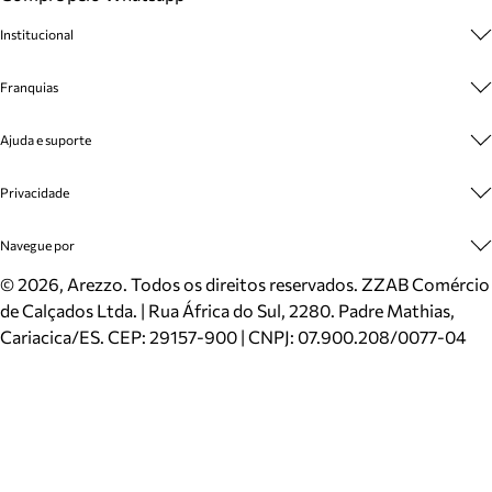
Institucional
Sobre A Marca
Franquias
Cashback
Trabalhe Conosco
Multimarcas
Ajuda e suporte
Venda Corporativa
Plano de Negócio
Sustentabilidade
Seja Franqueado
Central de Atendimento
Privacidade
Mapa do Site
Cadastro
Benefícios
Entrega
Termos de Uso
Navegue por
Inverno
Meus Pedidos
Politica e Privacidade
Mundo Arezzo
Trocas e Devoluções
Sapatos
©
2026
, Arezzo. Todos os direitos reservados.
ZZAB Comércio
Cartão Presente
Bolsas
de Calçados Ltda. | Rua África do Sul, 2280. Padre Mathias,
Localizador de lojas
Scarpins
Cariacica/ES. CEP: 29157-900 | CNPJ: 07.900.208/0077-04
Sapatilhas
Mocassins
Tênis
Sandálias
Mules