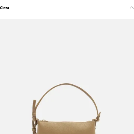
Meus pedidos
Cinza
Acompanhe seus pedidos e solicite devoluções.