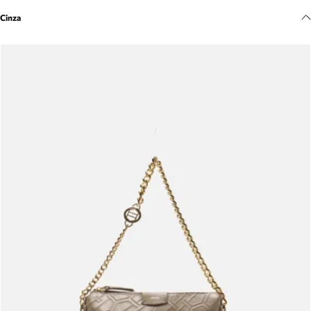
Meus pedidos
Cinza
Acompanhe seus pedidos e solicite devoluções.