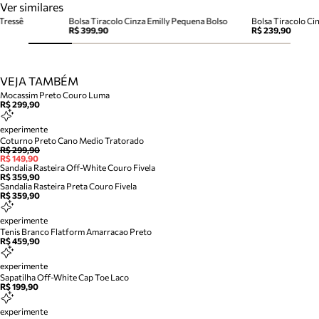
Ver similares
Tressê
Bolsa Tiracolo Cinza Emilly Pequena Bolso
Bolsa Tiracolo Ci
R$ 399,90
R$ 239,90
VEJA TAMBÉM
Mocassim Preto Couro Luma
R$ 299,90
experimente
Coturno Preto Cano Medio Tratorado
R$ 299,90
R$ 149,90
Sandalia Rasteira Off-White Couro Fivela
R$ 359,90
Sandalia Rasteira Preta Couro Fivela
R$ 359,90
experimente
Tenis Branco Flatform Amarracao Preto
R$ 459,90
experimente
Sapatilha Off-White Cap Toe Laco
R$ 199,90
experimente