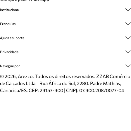
Institucional
Sobre A Marca
Franquias
Cashback
Trabalhe Conosco
Multimarcas
Ajuda e suporte
Venda Corporativa
Plano de Negócio
Sustentabilidade
Seja Franqueado
Central de Atendimento
Privacidade
Mapa do Site
Cadastro
Benefícios
Entrega
Termos de Uso
Navegue por
Inverno
Meus Pedidos
Politica e Privacidade
Mundo Arezzo
Trocas e Devoluções
Sapatos
©
2026
, Arezzo. Todos os direitos reservados.
ZZAB Comércio
Cartão Presente
Bolsas
de Calçados Ltda. | Rua África do Sul, 2280. Padre Mathias,
Localizador de lojas
Scarpins
Cariacica/ES. CEP: 29157-900 | CNPJ: 07.900.208/0077-04
Sapatilhas
Mocassins
Tênis
Sandálias
Mules