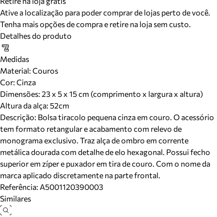
Retire na loja grátis
Ative a localização para poder comprar de lojas perto de você.
Tenha mais opções de compra e retire na loja sem custo.
Detalhes do produto
Medidas
Material
:
Couros
Cor
:
Cinza
Dimensões:
23 x 5 x 15 cm (comprimento x largura x altura)
Altura da alça:
52
cm
Descrição:
Bolsa tiracolo pequena cinza em couro. O acessório
tem formato retangular e acabamento com relevo de
monograma exclusivo. Traz alça de ombro em corrente
metálica dourada com detalhe de elo hexagonal. Possui fecho
superior em zíper e puxador em tira de couro. Com o nome da
marca aplicado discretamente na parte frontal.
Referência:
A5001120390003
Similares