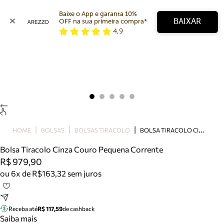
Baixe o App e garanta 10% 
BAIXAR
OFF na sua primeira compra* 
4,9
Arezzo
Favoritos
categorias sugeridas
Buscar produtos
Bota
Papete
Scarpin
Mocassim
Bolsa
B
OLSA TIRACOLO CINZA COURO PEQUENA CORRENTE
HOME
BOLSAS
BOLSAS TIRACOLO
Sapatilha
Bolsa Tiracolo Cinza Couro Pequena Corrente
Tamanco
R$ 979,90
Tênis
ou 6x de R$163,32 sem juros
Mule
Rasteira
Precisa de ajuda?
Tire dúvidas sobre pedidos, devoluções e mais.
Receba até
R$ 117,59
de cashback
Saiba mais