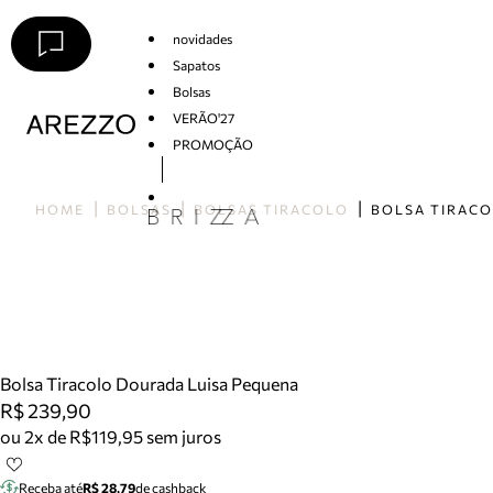
novidades
Sapatos
Bolsas
VERÃO'27
PROMOÇÃO
Arezzo
HOME
BOLSAS
BOLSAS TIRACOLO
Bolsa Tiracolo Dourada Luisa Pequena
R$ 239,90
ou 2x de R$119,95 sem juros
Receba até
R$ 28,79
de cashback