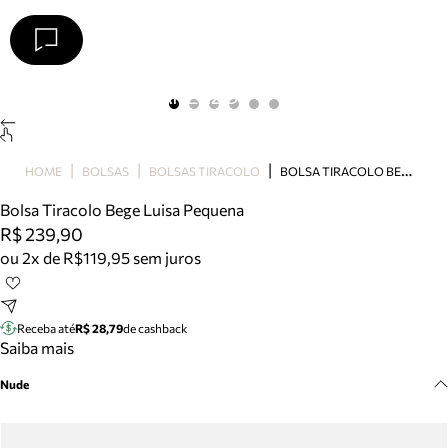
Arezzo
Favoritos
categorias sugeridas
Buscar produtos
Bota
B
OLSA TIRACOLO BEGE LUISA PEQUENA
HOME
BOLSAS
BOLSAS TIRACOLO
Papete
Scarpin
Bolsa Tiracolo Bege Luisa Pequena
Mocassim
R$ 239,90
Bolsa
ou 2x de R$119,95 sem juros
Sapatilha
Tamanco
Tênis
Receba até
R$ 28,79
de cashback
Mule
Saiba mais
Rasteira
Nude
Precisa de ajuda?
Tire dúvidas sobre pedidos, devoluções e mais.