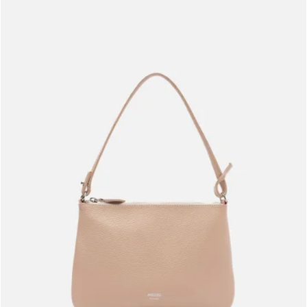
Meus pedidos
Acompanhe seus pedidos e solicite devoluções.