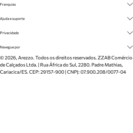
Sobre A Marca
Franquias
Cashback
Trabalhe Conosco
Multimarcas
Ajuda e suporte
Venda Corporativa
Plano de Negócio
Sustentabilidade
Seja Franqueado
Central de Atendimento
Privacidade
Mapa do Site
Cadastro
Benefícios
Entrega
Termos de Uso
Navegue por
Inverno
Meus Pedidos
Politica e Privacidade
Mundo Arezzo
Trocas e Devoluções
Sapatos
©
2026
, Arezzo. Todos os direitos reservados.
ZZAB Comércio
Cartão Presente
Bolsas
de Calçados Ltda. | Rua África do Sul, 2280. Padre Mathias,
Localizador de lojas
Scarpins
Cariacica/ES. CEP: 29157-900 | CNPJ: 07.900.208/0077-04
Sapatilhas
Mocassins
Tênis
Sandálias
Mules
Rasteiras