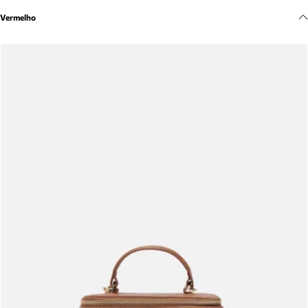
Meus pedidos
Vermelho
Acompanhe seus pedidos e solicite devoluções.