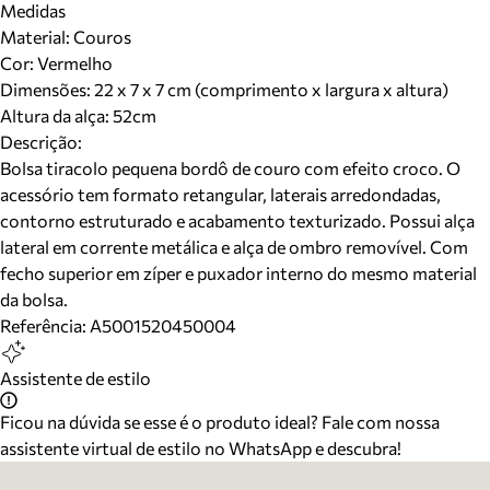
Medidas
Material
:
Couros
Cor
:
Vermelho
Dimensões:
22 x 7 x 7 cm (comprimento x largura x altura)
Altura da alça:
52
cm
Descrição:
Bolsa tiracolo pequena bordô de couro com efeito croco. O
acessório tem formato retangular, laterais arredondadas,
contorno estruturado e acabamento texturizado. Possui alça
lateral em corrente metálica e alça de ombro removível. Com
fecho superior em zíper e puxador interno do mesmo material
da bolsa.
Referência:
A5001520450004
Assistente de estilo
Ficou na dúvida se esse é o produto ideal? Fale com nossa
assistente virtual de estilo no WhatsApp e descubra!