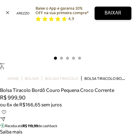
Baixe o App e garanta 10% 
BAIXAR
OFF na sua primeira compra* 
4,9
Arezzo
Favoritos
categorias sugeridas
Buscar produtos
Bota
Papete
Scarpin
Mocassim
Bolsa
B
OLSA TIRACOLO BORDÔ COURO PEQUENA CROCO CORRENTE
HOME
BOLSAS
BOLSAS TIRACOLO
Sapatilha
Bolsa Tiracolo Bordô Couro Pequena Croco Corrente
Tamanco
R$ 999,90
Tênis
ou 6x de R$166,65 sem juros
Mule
Rasteira
Precisa de ajuda?
Tire dúvidas sobre pedidos, devoluções e mais.
Receba até
R$ 119,99
de cashback
Saiba mais