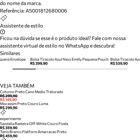
do nome da marca.
Referência:
A5001812680006
Assistente de estilo
Ficou na dúvida se esse é o produto ideal? Fale com nossa
assistente virtual de estilo no WhatsApp e descubra!
Similares
equena Envelope
Bolsa Tiracolo Azul Navy Emilly Pequena Pouch
R$ 399,90
R$ 539,90
VEJA TAMBÉM
Coturno Preto Cano Medio Tratorado
R$ 299,90
R$ 149,90
Mocassim Preto Couro Luma
R$ 299,90
experimente
Sandalia Rasteira Off-White Couro Fivela
R$ 359,90
Tenis Branco Flatform Amarracao Preto
R$ 459,90