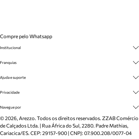
Compre pelo Whatsapp
Institucional
Sobre A Marca
Franquias
Cashback
Trabalhe Conosco
Multimarcas
Ajuda e suporte
Venda Corporativa
Plano de Negócio
Sustentabilidade
Seja Franqueado
Central de Atendimento
Privacidade
Mapa do Site
Cadastro
Benefícios
Entrega
Termos de Uso
Navegue por
Inverno
Meus Pedidos
Politica e Privacidade
Mundo Arezzo
Trocas e Devoluções
Sapatos
©
2026
, Arezzo. Todos os direitos reservados.
ZZAB Comércio
Cartão Presente
Bolsas
de Calçados Ltda. | Rua África do Sul, 2280. Padre Mathias,
Localizador de lojas
Scarpins
Cariacica/ES. CEP: 29157-900 | CNPJ: 07.900.208/0077-04