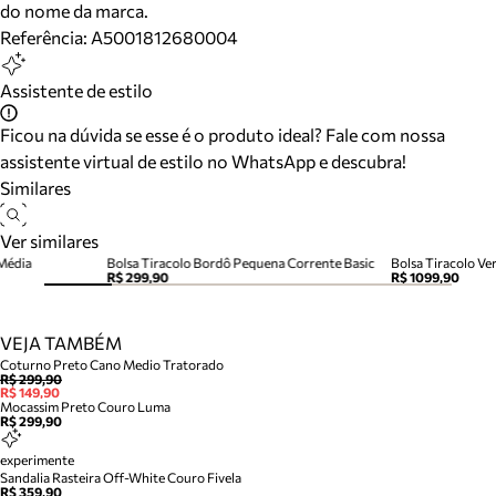
do nome da marca.
Referência:
A5001812680004
Assistente de estilo
Ficou na dúvida se esse é o produto ideal? Fale com nossa
assistente virtual de estilo no WhatsApp e descubra!
Similares
Ver similares
 Média
Bolsa Tiracolo Bordô Pequena Corrente Basic
Bolsa Tiracolo V
R$ 299,90
R$ 1099,90
VEJA TAMBÉM
Coturno Preto Cano Medio Tratorado
R$ 299,90
R$ 149,90
Mocassim Preto Couro Luma
R$ 299,90
experimente
Sandalia Rasteira Off-White Couro Fivela
R$ 359,90