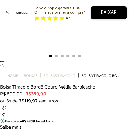
Baixe o App e garanta 10% 
BAIXAR
OFF na sua primeira compra* 
4,9
Arezzo
Favoritos
categorias sugeridas
Buscar produtos
Bota
Papete
Scarpin
Mocassim
Bolsa
B
OLSA TIRACOLO BORDÔ COURO MÉDIA BARBICACHO
HOME
BOLSAS
BOLSAS TIRACOLO
Sapatilha
Bolsa Tiracolo Bordô Couro Média Barbicacho
Tamanco
R$ 899,90
R$359,90
Tênis
ou 3x de R$119,97 sem juros
Mule
Rasteira
Precisa de ajuda?
Tire dúvidas sobre pedidos, devoluções e mais.
Receba até
R$ 43,19
de cashback
Saiba mais