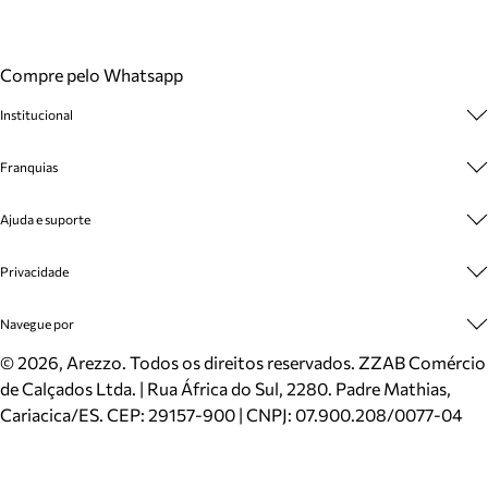
Compre pelo Whatsapp
Institucional
Sobre A Marca
Franquias
Cashback
Trabalhe Conosco
Multimarcas
Ajuda e suporte
Venda Corporativa
Plano de Negócio
Sustentabilidade
Seja Franqueado
Central de Atendimento
Privacidade
Mapa do Site
Cadastro
Benefícios
Entrega
Termos de Uso
Navegue por
Inverno
Meus Pedidos
Politica e Privacidade
Mundo Arezzo
Trocas e Devoluções
Sapatos
©
2026
, Arezzo. Todos os direitos reservados.
ZZAB Comércio
Cartão Presente
Bolsas
de Calçados Ltda. | Rua África do Sul, 2280. Padre Mathias,
Localizador de lojas
Scarpins
Cariacica/ES. CEP: 29157-900 | CNPJ: 07.900.208/0077-04
Sapatilhas
Mocassins