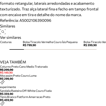
formato retangular, laterais arredondadas e acabamento
texturizado. Traz alça lateral fina e fecho em tampo frontal
com encaixe em tira e detalhe do nome da marca.
Referência:
A5002106390096
Similares
Ver similares
 Costuras
Bolsa Tiracolo Vermelha Couro Ísis Pequena
Bolsa Tiracolo V
R$ 799,90
R$ 399,90
VEJA TAMBÉM
Coturno Preto Cano Medio Tratorado
R$ 299,90
R$ 149,90
Mocassim Preto Couro Luma
R$ 299,90
experimente
Sandalia Rasteira Off-White Couro Fivela
R$ 359,90
Tenis Branco Flatform Amarracao Preto
R$ 459,90