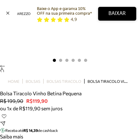
Baixe o App e garanta 10% 
BAIXAR
OFF na sua primeira compra* 
4,9
Arezzo
Favoritos
categorias sugeridas
Buscar produtos
Bota
Papete
Scarpin
Mocassim
Bolsa
B
OLSA TIRACOLO VINHO BETINA PEQUENA
HOME
BOLSAS
BOLSAS TIRACOLO
Sapatilha
Bolsa Tiracolo Vinho Betina Pequena
Tamanco
R$ 199,90
R$119,90
Tênis
ou 1x de R$119,90 sem juros
Mule
Rasteira
Precisa de ajuda?
Tire dúvidas sobre pedidos, devoluções e mais.
Receba até
R$ 14,39
de cashback
Saiba mais