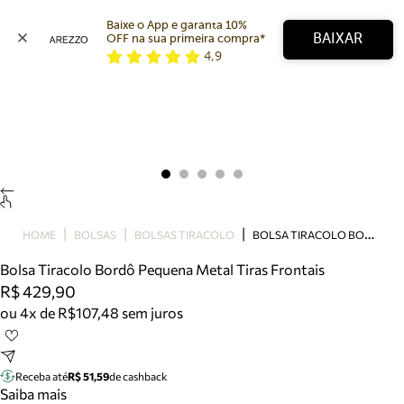
Baixe o App e garanta 10% 
BAIXAR
OFF na sua primeira compra* 
4,9
Arezzo
Favoritos
categorias sugeridas
Buscar produtos
Bota
Papete
Scarpin
Mocassim
Bolsa
B
OLSA TIRACOLO BORDÔ PEQUENA METAL TIRAS FRONTAIS
HOME
BOLSAS
BOLSAS TIRACOLO
Sapatilha
Bolsa Tiracolo Bordô Pequena Metal Tiras Frontais
Tamanco
R$ 429,90
Tênis
ou 4x de R$107,48 sem juros
Mule
Rasteira
Precisa de ajuda?
Tire dúvidas sobre pedidos, devoluções e mais.
Receba até
R$ 51,59
de cashback
Saiba mais