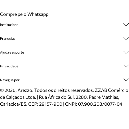
Compre pelo Whatsapp
Institucional
Sobre A Marca
Franquias
Cashback
Trabalhe Conosco
Multimarcas
Ajuda e suporte
Venda Corporativa
Plano de Negócio
Sustentabilidade
Seja Franqueado
Central de Atendimento
Privacidade
Mapa do Site
Cadastro
Benefícios
Entrega
Termos de Uso
Navegue por
Inverno
Meus Pedidos
Politica e Privacidade
Mundo Arezzo
Trocas e Devoluções
Sapatos
©
2026
, Arezzo. Todos os direitos reservados.
ZZAB Comércio
Cartão Presente
Bolsas
de Calçados Ltda. | Rua África do Sul, 2280. Padre Mathias,
Localizador de lojas
Scarpins
Cariacica/ES. CEP: 29157-900 | CNPJ: 07.900.208/0077-04
Sapatilhas
Mocassins
Tênis