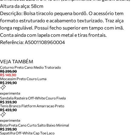
Altura da alça:
58
cm
Descrição:
Bolsa tiracolo pequena bordô. O acessório tem
formato estruturado e acabamento texturizado. Traz alça
longa regulável. Possui fecho superior em tampo com imã.
Conta ainda com lapela com metal e tiras frontais.
Referência:
A5001108960004
VEJA TAMBÉM
Coturno Preto Cano Medio Tratorado
R$ 299,90
R$ 149,90
Mocassim Preto Couro Luma
R$ 299,90
experimente
Sandalia Rasteira Off-White Couro Fivela
R$ 359,90
Tenis Branco Flatform Amarracao Preto
R$ 459,90
experimente
Bota Preta Cano Curto Salto Baixo Minimal
R$ 299,90
Sapatilha Off-White Cap Toe Laco