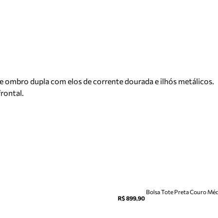
 ombro dupla com elos de corrente dourada e ilhós metálicos.
rontal.
Bolsa Tote Preta Couro Méd
R$ 899,90