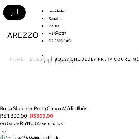
novidades
Sapatos
Bolsas
VERÃO'27
PROMOÇÃO
Arezzo
HOME
BOLSAS
Bolsa Shoulder Preta Couro Média Ilhós
R$ 1.399,90
R$699,90
ou 6x de R$116,65 sem juros
Receba até
R$ 83,99
de cashback