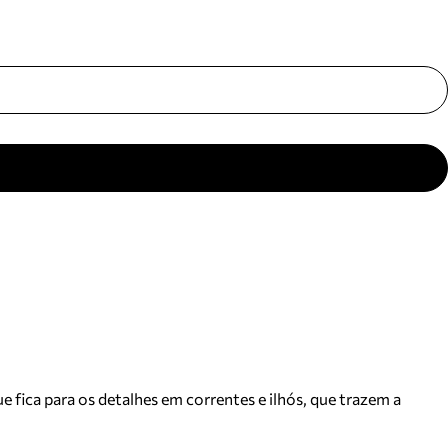
ajuda?
Tire dúvidas
sobre
pedidos,
devoluções e
mais.
Meus pedidos
Acompanhe
seus pedidos e
solicite
devoluções.
 fica para os detalhes em correntes e ilhós, que trazem a