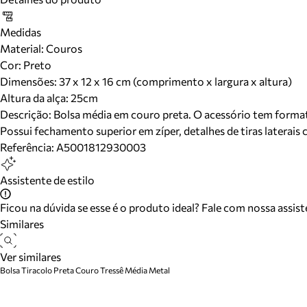
Medidas
Material
:
Couros
Cor
:
Preto
Dimensões:
37 x 12 x 16 cm (comprimento x largura x altura)
Altura da alça:
25
cm
Descrição:
Bolsa média em couro preta. O acessório tem format
Possui fechamento superior em zíper, detalhes de tiras laterais
Referência:
A5001812930003
Assistente de estilo
Ficou na dúvida se esse é o produto ideal? Fale com nossa assis
Similares
Ver similares
Bolsa Tiracolo Preta Couro Tressê Média Metal