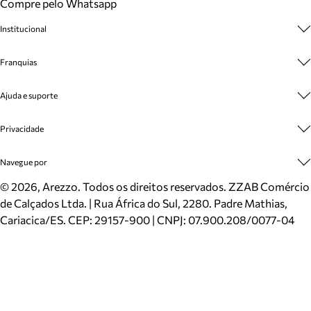
Compre pelo Whatsapp
Institucional
Sobre A Marca
Franquias
Cashback
Trabalhe Conosco
Multimarcas
Ajuda e suporte
Venda Corporativa
Plano de Negócio
Sustentabilidade
Seja Franqueado
Central de Atendimento
Privacidade
Mapa do Site
Cadastro
Benefícios
Entrega
Termos de Uso
Navegue por
Inverno
Meus Pedidos
Politica e Privacidade
Mundo Arezzo
Trocas e Devoluções
Sapatos
©
2026
, Arezzo. Todos os direitos reservados.
ZZAB Comércio
Cartão Presente
Bolsas
de Calçados Ltda. | Rua África do Sul, 2280. Padre Mathias,
Localizador de lojas
Scarpins
Cariacica/ES. CEP: 29157-900 | CNPJ: 07.900.208/0077-04
Sapatilhas
Mocassins
Tênis
Sandálias
Mules