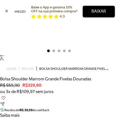
Baixe o App e garanta 10% 
BAIXAR
OFF na sua primeira compra* 
4,9
Arezzo
Favoritos
categorias sugeridas
Buscar produtos
Bota
Papete
Scarpin
Mocassim
Bolsa
B
OLSA SHOULDER MARROM GRANDE FIVELAS DOURADAS
HOME
BOLSAS
Sapatilha
Bolsa Shoulder Marrom Grande Fivelas Douradas
Tamanco
R$ 559,90
R$329,90
Tênis
ou 3x de R$109,97 sem juros
Mule
Rasteira
Precisa de ajuda?
Tire dúvidas sobre pedidos, devoluções e mais.
Receba até
R$ 39,59
de cashback
Saiba mais