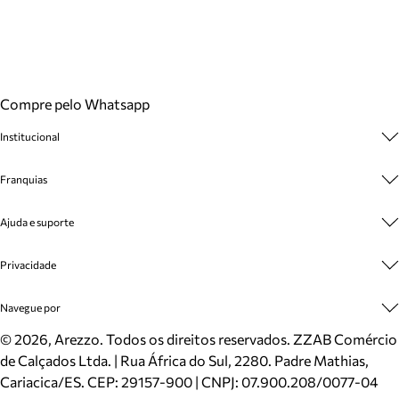
Compre pelo Whatsapp
Institucional
Sobre A Marca
Franquias
Cashback
Trabalhe Conosco
Multimarcas
Ajuda e suporte
Venda Corporativa
Plano de Negócio
Sustentabilidade
Seja Franqueado
Central de Atendimento
Privacidade
Mapa do Site
Cadastro
Benefícios
Entrega
Termos de Uso
Navegue por
Inverno
Meus Pedidos
Politica e Privacidade
Mundo Arezzo
Trocas e Devoluções
Sapatos
©
2026
, Arezzo. Todos os direitos reservados.
ZZAB Comércio
Cartão Presente
Bolsas
de Calçados Ltda. | Rua África do Sul, 2280. Padre Mathias,
Localizador de lojas
Scarpins
Cariacica/ES. CEP: 29157-900 | CNPJ: 07.900.208/0077-04