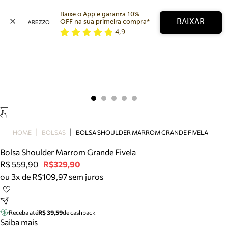
Baixe o App e garanta 10% 
BAIXAR
OFF na sua primeira compra* 
4,9
Arezzo
Favoritos
categorias sugeridas
Buscar produtos
Bota
Papete
Scarpin
Mocassim
Bolsa
HOME
BOLSAS
BOLSA SHOULDER MARROM GRANDE FIVELA
Sapatilha
Bolsa Shoulder Marrom Grande Fivela
Tamanco
R$ 559,90
R$329,90
Tênis
ou 3x de R$109,97 sem juros
Mule
Rasteira
Precisa de ajuda?
Tire dúvidas sobre pedidos, devoluções e mais.
Receba até
R$ 39,59
de cashback
Saiba mais